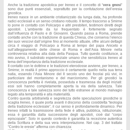
Anche la tradizione apostolica per Ireneo e il concetto di “
vera gnosi
”
sono due punti essenziali, soprattutto per la confutazione dell’eresia
gnostica.
Ireneo nasce in un ambiente cristianizzato da lunga data, ha profonde
radici ecclesiali e un senso cristiano robusto. Il tempo trascorso a Smirne
lo pone in contatto con Policarpo e altri presbiteri, testimoni diretti degli
apostoli. L’ambiente da lui frequentato è fortemente segnato
dall’influenza di Paolo e di Giovanni. Quando passa a Roma, prende
contatto anche con la tradizione di questa Chiesa, che conserva l’elenco
dei suoi vescovi dall’origine fino al momento attuale, offre alcuni dettagli
circa il viaggio di Policarpo a Roma al tempo del papa Aniceto e
sull’atteggiamento delle chiese di Roma e dell’Asia Minore nella
controversia relativa alla data della Pasqua. Tutto questo costituisce, a
mio avviso, il substrato esperienziale umano che sensibilizza Ireneo al
tema dell’importanza della tradizione ecclesiale.
Il contatto con le dottrine e le tradizioni eterodosse avviene, per Ireneo, a
Smirne; in realtà il primo approccio è certamente quello nella sua terra
natia, essendo l’Asia Minore del II secolo uno dei focolai più vivi, in
particolare del montanismo e del marcionismo. Per gli gnostici la
conoscenza perfetta è rivelata, posseduta e trasmessa da degli iniziati:
essi soli hanno completamente aperta la via della salvezza. Tale
conoscenza e tale salvezza sono del tutto estranee al mondo malvagio
legato alla temporalità e alla materialità.
Contro questa arbitrarietà e segretezza delle speculazioni gnostiche si
scaglia Ireneo, il quale porta avanti il discorso della cosiddetta “teologia
della tradizione ecclesiale”, il cui senso è profondamente dinamico. Per
Ireneo infatti la trasmissione della fede è attiva, pubblica, istituzionale;
essa è garantita dalla successione degli apostoli, cioè dal “corpo
episcopale”. Solo in questo contesto è garantita la recezione autentica
della Scrittura e della sua vera interpretazione. Nel cap. 3 del trattato
“Contro le eresie” afferma con chiarezza: