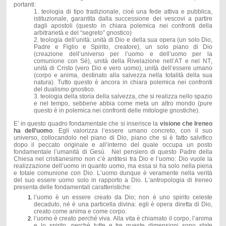
portanti:
1.
teologia di tipo tradizionale, cioè una fede attiva e pubblica,
istituzionale, garantita dalla successione dei vescovi a partire
dagli apostoli (questo in chiara polemica nei confronti della
arbitrarietà e del “segreto” gnostico)
2.
teologia dell’unità: unità di Dio e della sua opera (un solo Dio,
Padre e Figlio e Spirito, creatore), un solo piano di Dio
(creazione dell’universo per l’uomo e dell’uomo per la
comunione con Sé), unità della Rivelazione nell’AT e nel NT,
unità di Cristo (vero Dio e vero uomo), unità dell’essere umano
(corpo e anima, destinato alla salvezza nella totalità della sua
natura). Tutto questo è ancora in chiara polemica nei confronti
del dualismo gnostico.
3.
teologia della storia della salvezza, che si realizza nello spazio
e nel tempo, sebbene abbia come meta un altro mondo (pure
questo è in polemica nei confronti delle mitologie gnostiche).
E’ in questo quadro fondamentale che si inserisce la
visione che Ireneo
ha dell’uomo
. Egli valorizza l’essere umano concreto, con il suo
universo, collocandolo nel piano di Dio, piano che si è fatto salvifico
dopo il peccato originale e all’interno del quale occupa un posto
fondamentale l’umanità di Gesù. Nel pensiero di questo Padre della
Chiesa nel cristianesimo non c’è antitesi tra Dio e l’uomo: Dio vuole la
realizzazione dell’uomo in quanto uomo, ma essa si ha solo nella piena
e totale comunione con Dio. L’uomo dunque è veramente nella verità
del suo essere uomo solo in rapporto a Dio. L’antropologia di Ireneo
presenta delle fondamentali caratteristiche:
l’uomo è un essere creato da Dio; non è uno spirito celeste
decaduto, né è una particella divina: egli è opera diretta di Dio,
creato come anima e come corpo.
l’uomo è creato perché viva. Alla vita è chiamato il corpo, l’anima
e lo spirito, perché tutte e tre queste dimensioni sono state