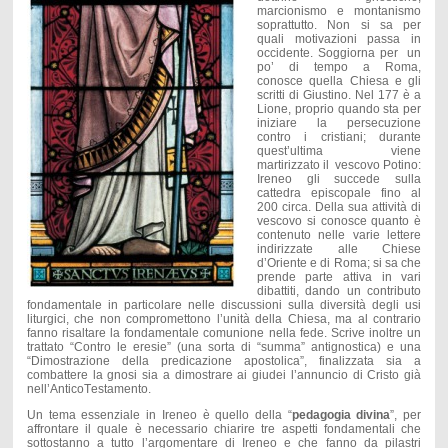
marcionismo e montanismo
soprattutto. Non si sa per
quali motivazioni passa in
occidente. Soggiorna per un
po’ di tempo a Roma,
conosce quella Chiesa e gli
scritti di Giustino. Nel 177 è a
Lione, proprio quando sta per
iniziare la persecuzione
contro i cristiani; durante
quest’ultima viene
martirizzato il vescovo Potino:
Ireneo gli succede sulla
cattedra episcopale fino al
200 circa. Della sua attività di
vescovo si conosce quanto è
contenuto nelle varie lettere
indirizzate alle Chiese
d’Oriente e di Roma; si sa che
prende parte attiva in vari
dibattiti, dando un contributo
fondamentale in particolare nelle discussioni sulla diversità degli usi
liturgici, che non compromettono l’unità della Chiesa, ma al contrario
fanno risaltare la fondamentale comunione nella fede. Scrive inoltre un
trattato “Contro le eresie” (una sorta di “summa” antignostica) e una
“Dimostrazione della predicazione apostolica”, finalizzata sia a
combattere la gnosi sia a dimostrare ai giudei l’annuncio di Cristo già
nell’AnticoTestamento.
Un tema essenziale in Ireneo è quello della “
pedagogia divina
”, per
affrontare il quale è necessario chiarire tre aspetti fondamentali che
sottostanno a tutto l’argomentare di Ireneo e che fanno da pilastri