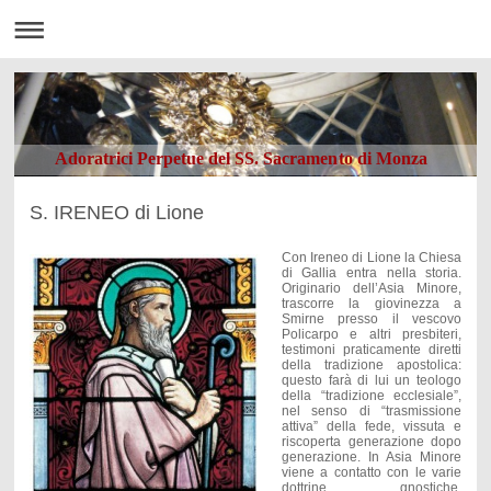
Adoratrici Perpetue del SS. Sacramento di Monza
S. IRENEO di Lione
Con Ireneo di Lione la Chiesa
di Gallia entra nella storia.
Originario dell’Asia Minore,
trascorre la giovinezza a
Smirne presso il vescovo
Policarpo e altri presbiteri,
testimoni praticamente diretti
della tradizione apostolica:
questo farà di lui un teologo
della “tradizione ecclesiale”,
nel senso di “trasmissione
attiva” della fede, vissuta e
riscoperta generazione dopo
generazione. In Asia Minore
viene a contatto con le varie
dottrine gnostiche,