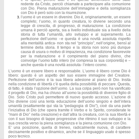
redente da Cristo, perciò chiamate a partecipare alla comunione
con Dio. Piena maturazione dell’immagine e della somiglianza
con Dio è però solo con la risurrezione.
l’uomo è un essere in divenire. Dio è, originariamente, un essere
completo; l’uomo, in quanto creatura, lo diviene secondo una
legge di crescita, di progresso, di maturazione. La condizione
umana è perciò aperta, sia a livello individuale sia a livello della
storia di tutta l’umanità, allo sviluppo e al superamento. La
perfezione dell’uomo –e questa è una novità assoluta rispetto
alla mentalità antica- non sta nel “principio”, nell’origine, bensì al
termine della storia. Il tempo e la storia non sono più dunque
causa di usura o motivo di impazienza, ma condizione favorevole
per la maturazione e il compimento del piano divino, che
coinvolge l’uomo tutto intero (ivi compresa la sua corporeità) e –
anche questa è una novità assoluta- l’intero cosmo.
L’uomo è un essere libero e responsabile. L’uomo è libero come Dio è
libero: questo è un aspetto del suo essere immagine del Creatore.
Perfezione dell’uomo è la sua libera adesione al piano di Dio. Insita
nella condizione di libertà c’è quella della possibilità di peccare. Questa,
di fatto, è stata l’opzione dell’uomo. La sua colpa però non ha vanificato
il progetto di Dio, ma ha chiuso all’uomo la possibilità di divenire figlio di
Dio. Solo Cristo può permettere di nuovo questo accesso. L’azione di
Dio diviene così una lenta educazione dell’uomo singolo e dell’intera
umanità (esattamente qui sta la “pedagogia di Dio”), cioè da una parte
l’iniziativa di Dio (che opera tramite il Verbo e lo Spirito, considerate le
“mani di Dio” nella creazione) e dall’altra la creatura, con la sua libertà e
con il suo bisogno di tappe progressive che ritmino il suo sviluppo e la
sua crescita verso la piena somiglianza e la piena comunione con Dio.
E’ una posizione, quella di Ireneo, radicalmente nuova, di carattere
decisamente positivo e dinamico, anche se il linguaggio usato è spesso
poco tecnico.