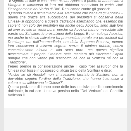
“
Il Signore di tutte le cose dette ai suoi Apostoli il potere di annunciare il
Vangelo e attraverso di loro noi abbiamo conosciuto la verità, cioè
l’insegnamento del Verbo di Dio
”. Replicando contro gli gnostici:
"
Quando invece li richiamiamo alla Tradizione che viene dagli Apostoli –
quella che grazie alla successione dei presbiteri si conserva nella
Chiesa- si oppongono a questa tradizione affermando che, essendo più
sapienti non solo dei presbiteri ma anche degli Apostoli, sono stati loro
ad aver trovato la verità pura, perché gli Apostoli hanno mescolato alle
parole del Salvatore le prescrizioni della Legge. E non solo gli Apostoli,
ma anche lo stesso salvatore ha pronunciato parole ora provenienti dal
Demiurgo, ora dall’Intermediario, ora dalla Suprema Potenza, mentre
loro conoscono il mistero segreto senza il minimo dubbio, senza
contaminazione alcuna e allo stato puro. ma questo significa
bestemmiare il proprio Creatore nella maniera più sfacciata! Capita
dunque che non vanno più d’accordo né con la Scrittura né con la
Tradizione”.
Ireneo prende in considerazione anche il caso “per assurdo” che la
Chiesa non fosse in possesso di alcun testo della Scrittura e dice:
"
Anche se gli Apostoli non ci avessero lasciato le Scritture, non si
dovrebbe seguire l’ordine della Tradizione, che hanno trasmesso a
coloro a cui affidavano le Chiese?
”.
Questa posizione di Ireneo pone delle basi decisive per il discernimento
dottrinale, la cui eco si ritrova persino nella “Dei Verbum” del Concilio
Vaticano II.