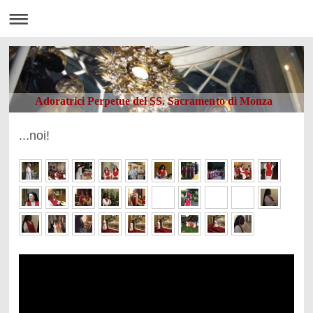
Adoratrici Perpetue del SS. Sacramento di Monza
...noi!