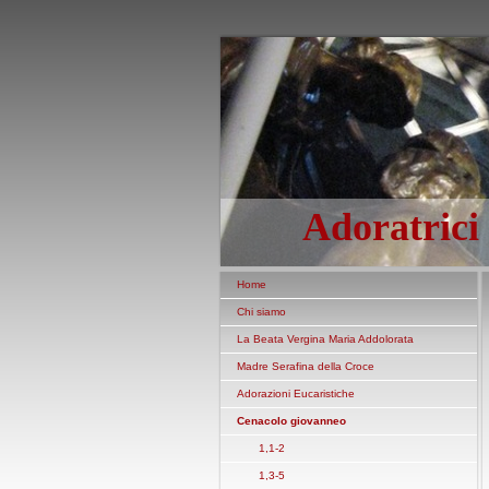
Adoratrici
Home
Chi siamo
La Beata Vergina Maria Addolorata
Madre Serafina della Croce
Adorazioni Eucaristiche
Cenacolo giovanneo
1,1-2
1,3-5