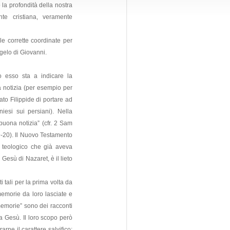
la profondità della nostra
nte cristiana, veramente
le corrette coordinate per
gelo di Giovanni.
o esso sta a indicare la
 notizia (per esempio per
dato Filippide di portare ad
niesi sui persiani). Nella
uona notizia” (cfr. 2 Sam
9-20). Il Nuovo Testamento
 teologico che già aveva
 Gesù di Nazaret, è il lieto
 tali per la prima volta da
 memorie da loro lasciate e
emorie” sono dei racconti
a Gesù. Il loro scopo però
rne il carattere salvifico: