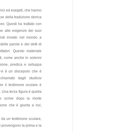
orici ed esegeti, che hanno
e della tradizione storica
eo. Questi ha trattato con
ione alle esigenze dei suoi
uindi inviato nel mondo a
elle parole e dei detti di
tatori. Questo materiale
ati, come anche in solenni
sione, predica e sviluppa
à vi è un discepolo che è
hiamato dagli studiosi
re il testimone oculare è
à. Una terza figura è quella
che scrive dopo la morte
sione che è giunta a noi,
o da un testimone oculare,
ui provengono la prima e la