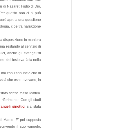
 di Nazaret, Figlio di Dio.
Per questo non ci si può
 però apre a una questione
ologia, cioè tra narrazione
a a disposizione in maniera
 ma restando al servizio di
ici, anche gli evangelisti
one del testo va fatta nella
, ma con l’annuncio che di
essità che esse avevano; in
tato scritto fosse Matteo.
 riferimento. Con gli studi
angeli sinottici
sia stata
di Marco. E’ poi supposta
 scrivendo il suo vangelo,