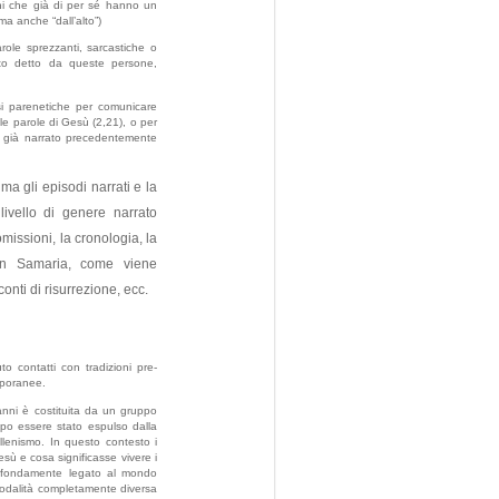
mini che già di per sé hanno un
 ma anche “dall’alto”)
role sprezzanti, sarcastiche o
nto detto da queste persone,
asi parenetiche per comunicare
 le parole di Gesù (2,21), o per
 di già narrato precedentemente
 ma gli episodi narrati e la
ivello di genere narrato
missioni, la cronologia, la
o in Samaria, come viene
onti di risurrezione, ecc.
o contatti con tradizioni pre-
mporanee.
anni è costituita da un gruppo
opo essere stato espulso dalla
llenismo. In questo contesto i
sù e cosa significasse vivere i
rofondamente legato al mondo
modalità completamente diversa