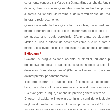
certamente conosce sia Marco sia Q, ma attinge anche da fonti 
di Luca, che conosce sia Q sia Marco, ma ha anche fonti propri
a partire dall’analisi, dall’ordine e dalla formulazione del m
ignorano reciprocamente.
Questione aperta: la fonte Q è solo una ipotesi, ma accreditando
maggior numero di questioni con il minor numero di ipotesi. E
per questo la si reputa verosimile. D’altro canto considerar
Matteo e Luca è difficile da sostenere: come può un autore s
maniera così evidente lo stile linguistico? Luca ha infatti un gr
E Giovanni
?
Giovanni si staglia solitario accanto ai sinottici, brillando pe
prospettiva teologica; soprattutto quest’ultimo aspetto ha fatto sì
definissero “vangelo spirituale” (Clemente Alessandrino) e il suo
da interpretarsi per antonomasia.
Il genere letterario di questo scritto è identico a quello degl
kerygmatico la cui finalità è suscitare la fede di una comunità in
Dio. “Vangelo”, dunque, è anche un preciso genere letterario.
Di esso noi abbiamo il testo greco, in una condizione testual
migliore di quella dei sinottici. Il papiro più antico è del 125 d