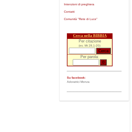
Intenzioni di preghiera
Contatti
Comunità "Rete di Luce"
Cerca nella BIBBIA
Per citazione
(es. Mt 28,1-20):
Per parola:
Su facebook:
Adoratrici Monza