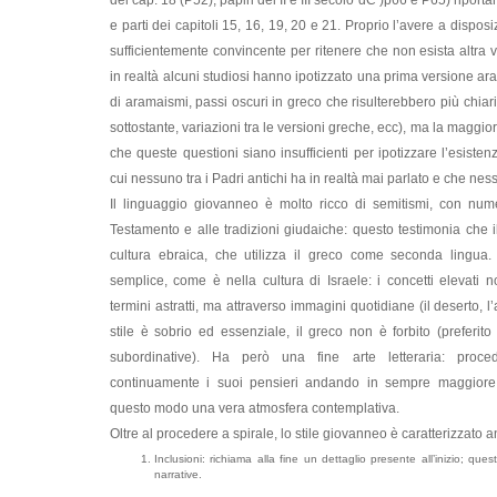
del cap. 18 (P52); papiri del II e III secolo dC )p66 e P65) riportan
e parti dei capitoli 15, 16, 19, 20 e 21. Proprio l’avere a disposi
sufficientemente convincente per ritenere che non esista altra 
in realtà alcuni studiosi hanno ipotizzato una prima versione ar
di aramaismi, passi oscuri in greco che risulterebbero più chi
sottostante, variazioni tra le versioni greche, ecc), ma la maggior
che queste questioni siano insufficienti per ipotizzare l’esiste
cui nessuno tra i Padri antichi ha in realtà mai parlato e che nes
Il linguaggio giovanneo è molto ricco di semitismi, con numer
Testamento e alle tradizioni giudaiche: questo testimonia che i
cultura ebraica, che utilizza il greco come seconda lingua. I
semplice, come è nella cultura di Israele: i concetti elevati
termini astratti, ma attraverso immagini quotidiane (il deserto, l
stile è sobrio ed essenziale, il greco non è forbito (preferito 
subordinative). Ha però una fine arte letteraria: proce
continuamente i suoi pensieri andando in sempre maggiore
questo modo una vera atmosfera contemplativa.
Oltre al procedere a spirale, lo stile giovanneo è caratterizzato 
Inclusioni: richiama alla fine un dettaglio presente all’inizio; ques
narrative.