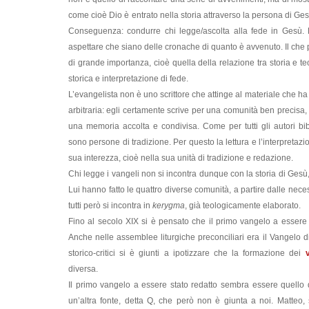
come cioè Dio è entrato nella storia attraverso la persona di Gesù
Conseguenza: condurre chi legge/ascolta alla fede in Gesù. 
aspettare che siano delle cronache di quanto è avvenuto. Il che
di grande importanza, cioè quella della relazione tra storia e te
storica e interpretazione di fede.
L’evangelista non è uno scrittore che attinge al materiale che h
arbitraria: egli certamente scrive per una comunità ben precisa,
una memoria accolta e condivisa. Come per tutti gli autori bibl
sono persone di tradizione. Per questo la lettura e l’interpretazi
sua interezza, cioè nella sua unità di tradizione e redazione.
Chi legge i vangeli non si incontra dunque con la storia di Gesù
Lui hanno fatto le quattro diverse comunità, a partire dalle nec
tutti però si incontra in
kerygma
, già teologicamente elaborato.
Fino al secolo XIX si è pensato che il primo vangelo a essere s
Anche nelle assemblee liturgiche preconciliari era il Vangelo di
storico-critici si è giunti a ipotizzare che la formazione dei
v
diversa.
Il primo vangelo a essere stato redatto sembra essere quello 
un’altra fonte, detta Q, che però non è giunta a noi. Matteo,