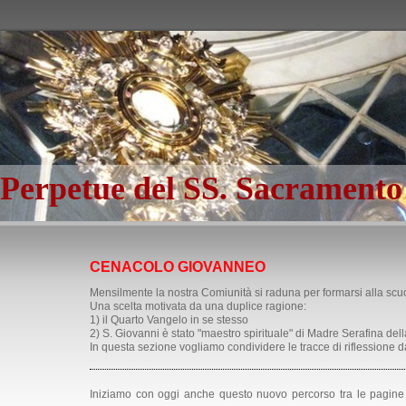
 Perpetue del SS. Sacrament
CENACOLO GIOVANNEO
Mensilmente la nostra Comiunità si raduna per formarsi alla sc
Una scelta motivata da una duplice ragione:
1) il Quarto Vangelo in se stesso
2) S. Giovanni è stato "maestro spirituale" di Madre Serafina del
In questa sezione vogliamo condividere le tracce di riflessione d
Iniziamo con oggi anche questo nuovo percorso tra le pagine