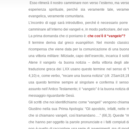
Esso ritmerà il nostro camminare non verso l’esterno, ma verso 
esperienza spirituale, perché sia veramente tale, verame
evangelica, veramente comunitaria.
L’incontro di oggi sarà introduttivo, perché è necessario porre 
camminare all’interno dei vangeli e, in modo particolare, del van
La prima domanda che ci poniamo è:
che cos’è il “vangelo”?
Il termine deriva dal greco
euangélion
. Nel mondo classic
ricompensa che viene data per la comunicazione di una buona
una vittoria militare: Milziade, capo dell’esercito, incarica il sol
Atene il vangelo -la buona notizia – della vittoria degli ate
traduzione greca dei LXX usano questo termine nel senso di “b
4,10) e, come verbo, “recare una buona notizia” (cfr. 2Sam18,1
usa questo termine sempre al singolare e conferma il senso
assunto nell’Antico Testamento; il “vangelo” è la buona notizia di
messaggio riguardante Gesù.
Gli scritti che noi identifichiamo come “vangeli” vengono chiamati
Giustino nella sua Prima Apologia: “Gli apostolo, infatti, nelle
che si chiamano vangeli, così tramandano….” (66,3). Queste “m
che hanno per oggetto la parole pronunciate e i fatti compiuti d
non è quello di raccontare una serie di avvenimenti, ma di mostra