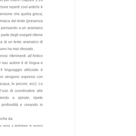
o per intero i capitoli 1-14
zione reperti così antichi è
versione che quella greca;
amaica del testo (presenza
ari pensando a un aramaico
 parte degli esegeti ritiene
nza di un testo aramaico di
suno ha mai ritrovato.
osi riferimenti all’Antico
l suo autore è di lingua e
l linguaggio utilizzato è
 non vengono espressi con
’acqua, le pecore, ecc). Lo
l’uso di coordinative alle
dendo a spirale, ripete
 profondità e creando in
anche da:
to aiuta a delimitare le sezioni