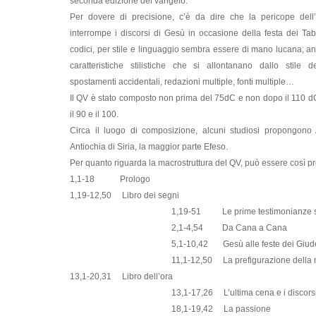
seconda edizione del vangelo.
Per dovere di precisione, c’è da dire che la pericope dell’
interrompe i discorsi di Gesù in occasione della festa dei Tab
codici, per stile e linguaggio sembra essere di mano lucana; an
caratteristiche stilistiche che si allontanano dallo stile 
spostamenti accidentali, redazioni multiple, fonti multiple…
Il QV è stato composto non prima del 75dC e non dopo il 110 d
il 90 e il 100.
Circa il luogo di composizione, alcuni studiosi propongono Al
Antiochia di Siria, la maggior parte Efeso.
Per quanto riguarda la macrostruttura del QV, può essere così pr
1,1-18 Prologo
1,19-12,50 Libro dei segni
1,19-51 Le prime testimonianze su
2,1-4,54 Da Cana a Cana
5,1-10,42 Gesù alle feste dei Giude
11,1-12,50 La prefigurazione della mort
13,1-20,31 Libro dell’ora
13,1-17,26 L’ultima cena e i discorsi d
18,1-19,42 La passione