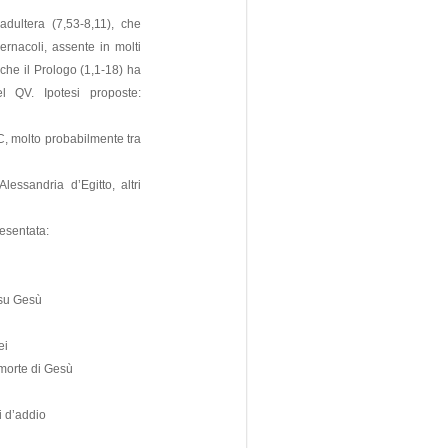
adultera (7,53-8,11), che
ernacoli, assente in molti
che il Prologo (1,1-18) ha
del QV. Ipotesi proposte:
C, molto probabilmente tra
essandria d’Egitto, altri
esentata:
 Gesù
i
e di Gesù
’addio