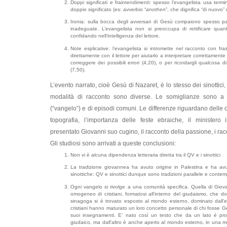
Doppi significati e fraintendimenti: spesso l’evangelista usa ter
doppio significato (es: avverbio “
anothen
”, che dignifica “di nuovo”
Ironia: sulla bocca degli avversari di Gesù compaiono spesso pa
inadeguate. L’evangelista non si preoccupa di rettificare qua
confidando nell’intelligenza del lettore.
Note esplicative: l’evangelista si intromette nel racconto con fr
direttamente con il lettore per aiutarlo a interpretare correttamente
correggere dei possibili errori (4,20), o per ricordargli qualcosa
(7,50).
L’evento narrato, cioè Gesù di Nazaret, è lo stesso dei sinottici,
modalità di racconto sono diverse. Le somiglianze sono a l
(“vangelo”) e di episodi comuni. Le differenze riguardano delle o
topografia, l’importanza delle feste ebraiche, il minister
presentato Giovanni suo cugino, il racconto della passione, i racc
Gli studiosi sono arrivati a queste conclusioni:
Non vi è alcuna dipendenza letteraria diretta tra il QV e i sinottici
La tradizione giovannea ha avuto origine in Palestina e ha avut
sinottiche: QV e sinottici dunque sono tradizioni parallele e conte
Ogni vangelo si rivolge a una comunità specifica. Quella di Giov
omogeneo di cristiani, formatosi all’interno del giudaismo, che d
sinagoga si è trovato esposto al mondo esterno, dominato dall’e
cristiani hanno maturato un loro concetto personale di chi fosse Ge
suoi insegnamenti. E’ nato così un testo che da un lato è p
giudaico, ma dall’altro è anche aperto al mondo esterno, in una 