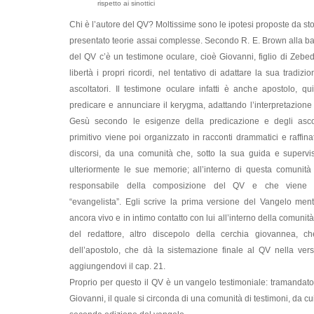
rispetto ai sinottici
Chi è l’autore del QV? Moltissime sono le ipotesi proposte da st
presentato teorie assai complesse. Secondo R. E. Brown alla bas
del QV c’è un testimone oculare, cioè Giovanni, figlio di Zebed
libertà i propri ricordi, nel tentativo di adattare la sua tradiz
ascoltatori. Il testimone oculare infatti è anche apostolo, q
predicare e annunciare il kerygma, adattando l’interpretazione d
Gesù secondo le esigenze della predicazione e degli ascol
primitivo viene poi organizzato in racconti drammatici e raffin
discorsi, da una comunità che, sotto la sua guida e supervi
ulteriormente le sue memorie; all’interno di questa comunit
responsabile della composizione del QV e che viene c
“evangelista”. Egli scrive la prima versione del Vangelo ment
ancora vivo e in intimo contatto con lui all’interno della comunit
del redattore, altro discepolo della cerchia giovannea, 
dell’apostolo, che dà la sistemazione finale al QV nella ver
aggiungendovi il cap. 21.
Proprio per questo il QV è un vangelo testimoniale: tramandat
Giovanni, il quale si circonda di una comunità di testimoni, da c