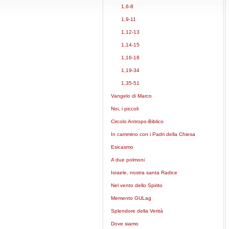
1,6-8
1,9-11
1,12-13
1,14-15
1,16-18
1,19-34
1,35-51
Vangelo di Marco
Noi, i piccoli
Circolo Antropo-Biblico
In cammino con i Padri della Chiesa
Esicasmo
A due polmoni
Israele, nostra santa Radice
Nel vento dello Spirito
Memento GULag
Splendore della Verità
Dove siamo