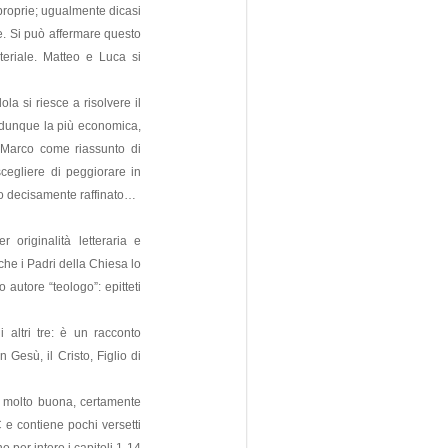
proprie; ugualmente dicasi
e. Si può affermare questo
ateriale. Matteo e Luca si
la si riesce a risolvere il
’ dunque la più economica,
e Marco come riassunto di
cegliere di peggiorare in
eco decisamente raffinato…
r originalità letteraria e
 che i Padri della Chiesa lo
 autore “teologo”: epitteti
i altri tre: è un racconto
 Gesù, il Cristo, Figlio di
e molto buona, certamente
C e contiene pochi versetti