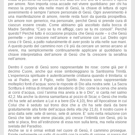
per amore. Non importa cosa accade nel vivere quotidiano: per chi ha
messo la propria vita nelle mani di Gesù, la chiave di lettura di ogni
avvenimento è sempre l’amore personale di Gesù. Ogni avvenimento è
una manifestazione di amore, niente resta fuori da questa prospettiva.
Un amore non generico, ma personale, perché Gesù si prende cura di
ciascun essere creato. Come abbiamo già ascoltato dalla bocca di
Madre Serafina: “Caro se tu mi affliggi, caro se tu mi consoli”. Perché
questo? Perché tutto è occasione propizia che Gesù vuole – o che Gesù
permette – per crescere nell’amore e nell’unione con Lui. Dietro ogni
cosa c’è Gesù, a patto naturalmente di aver posto la vita nelle sue mani.
A questo punto del cammino non c’è più da cercare un senso arcano al
vivere, ma semplicemente continuamente applicare al quotidiano la
chiave interpretativa dell’amore di Gesù che fa crescere la serafina
nell’amore.
Dentro il cuore di Gesù sono rappresentate tre rose: come già per il
decimo Cuore, anche qui esse simboleggiano la Santissima Trinità.
L’esperienza spirituale è autenticamente cristiana quando è trinitaria: si
va al Padre, per il Figlio, nello Spirito. Ancora sono rappresentate
molteplici fonti d’acqua: sono le risposte di Dio alla nostra sete. La Sacra
Scrittura è intrisa di rimandi al desiderio di Dio: come la cerva che anela
ai corsi d’acqua, così l’anima mia anela a te o Dio”, si canta nel salmo
42,2. Ma anche la donna samaritana al pozzo di Sicar, o Gesù che invita
chi ha sete ad andare a Lui e a bere (Gv 4,10), fino all’Apocalisse in cui
Colui che è seduto sul trono dice che a chi ha sete darà da bere
gratuitamente alla fonte dell’acqua della vita (Ap 21,6). Il nostro cuore è
arso dalla sete: sete di senso, sete di amore. E’ solo nella relazione con
Gesù che tale sete viene placata; più cresce l’intimità con Gesù, più la
sete si placa, fino all’estinzione di essa non sulla terra, ma nella visione
svelata del Paradiso.
Anche se si è ormai entrati nel cuore di Gesù, il cammino prosegue.
Esiste certamente un salto di qualità con la scelta di unione, si passa dal