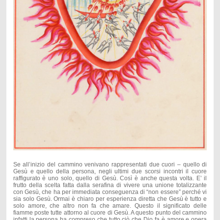
Se all’inizio del cammino venivano rappresentati due cuori – quello di
Gesù e quello della persona, negli ultimi due scorsi incontri il cuore
raffigurato è uno solo, quello di Gesù. Così è anche questa volta. E’ il
frutto della scelta fatta dalla serafina di vivere una unione totalizzante
con Gesù, che ha per immediata conseguenza di “non essere” perché vi
sia solo Gesù. Ormai è chiaro per esperienza diretta che Gesù è tutto e
solo amore, che altro non fa che amare. Questo il significato delle
fiamme poste tutte attorno al cuore di Gesù. A questo punto del cammino
infatti la persona ha compreso che tutto ciò che Dio fa è amore e opera