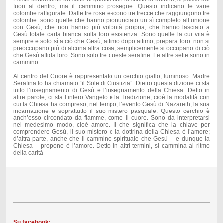
fuori al dentro, ma il cammino prosegue. Questo indicano le varie
colombe raffigurate. Dalle tre rose escono tre frecce che raggiungono tre
colombe: sono quelle che hanno pronunciato un sì completo all’unione
con Gesù, che non hanno più volontà propria, che hanno lasciato a
Gesù totale carta bianca sulla loro esistenza. Sono quelle la cui vita è
sempre e solo sì a ciò che Gesù, attimo dopo attimo, prepara loro: non si
preoccupano più di alcuna altra cosa, semplicemente si occupano di ciò
che Gesù affida loro. Sono solo tre queste serafine. Le altre sette sono in
cammino.
Al centro del Cuore è rappresentato un cerchio giallo, luminoso. Madre
Serafina lo ha chiamato “il Sole di Giustizia”. Dietro questa dizione ci sta
tutto l’insegnamento di Gesù e l’insegnamento della Chiesa. Detto in
altre parole, ci sta l’intero Vangelo e la Tradizione, cioè la modalità con
cui la Chiesa ha compreso, nel tempo, l’evento Gesù di Nazareth, la sua
incarnazione e soprattutto il suo mistero pasquale. Questo cerchio è
anch’esso circondato da fiamme, come il cuore. Sono da interpretarsi
nel medesimo modo, cioè amore. Il che significa che la chiave per
comprendere Gesù, il suo mistero e la dottrina della Chiesa è l’amore;
d’altra parte, anche che il cammino spirituale che Gesù – e dunque la
Chiesa – propone è l’amore. Detto in altri termini, si cammina al ritmo
della carità
Su facebook: