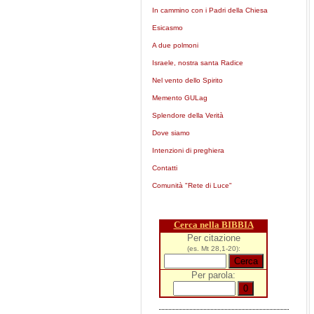
In cammino con i Padri della Chiesa
Esicasmo
A due polmoni
Israele, nostra santa Radice
Nel vento dello Spirito
Memento GULag
Splendore della Verità
Dove siamo
Intenzioni di preghiera
Contatti
Comunità "Rete di Luce"
Cerca nella BIBBIA
Per citazione
(es. Mt 28,1-20):
Per parola: