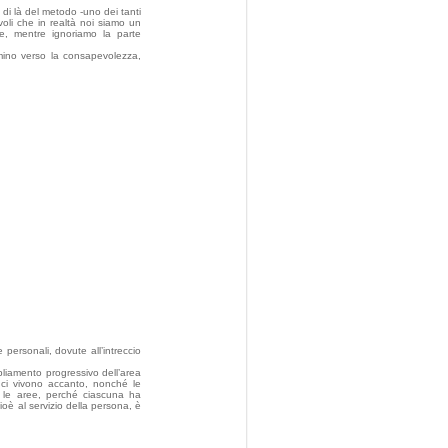
 di là del metodo -uno dei tanti
voli che in realtà noi siamo un
e, mentre ignoriamo la parte
mmino verso la consapevolezza,
ersonali, dovute all’intreccio
iamento progressivo dell’area
e ci vivono accanto, nonché le
ro le aree, perché ciascuna ha
oè al servizio della persona, è