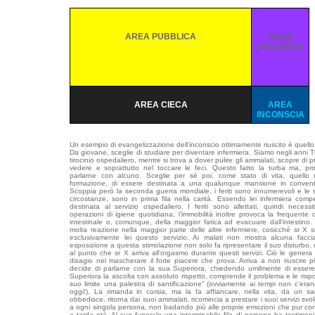
AREA PUBBLICA
AREA
NASCOSTA
AREA CIECA
AREA
INCONSCIA
Un esempio di evangelizzazione dell’inconscio ottimamente riuscito è quello di
Da giovane, sceglie di studiare per diventare infermiera. Siamo negli anni T
tirocinio ospedaliero, mentre si trova a dover pulire gli ammalati, scopre di
vedere e soprattutto nel toccare le feci. Questo fatto la turba ma, 
parlarne con alcuno. Sceglie per sé poi, come stato di vita, quello r
formazione, di essere destinata a una qualunque mansione in convento,
Scoppia però la seconda guerra mondiale, i feriti sono innumerevoli e l
circostanze, sono in prima fila nella carità. Essendo lei infermiera co
destinata al servizio ospedaliero. I feriti sono allettati, quindi necess
operazioni di igiene quotidiana; l’immobilità inoltre provoca la frequente
intestinale o, comunque, della maggior fatica ad evacuare dall’intestin
molta reazione nella maggior parte delle altre infermiere, cosicché sr X s
esclusivamente lei questo servizio. Ai malati non mostra alcuna facci
esposizione a questa stimolazione non solo fa ripresentare il suo disturbo
al punto che sr X arriva all’orgasmo durante questi servizi. Ciò le gene
disagio nel mascherare il forte piacere che prova. Arriva a non riuscire 
decide di parlarne con la sua Superiora, chiedendo umilmente di essere 
Superiora la ascolta con assoluto rispetto, comprende il problema e le rispo
suo limite una palestra di santificazione” (ovviamente ai tempi non c’erano
oggi!). La rimanda in corsia, ma la fa affiancare, nella vita, da un sag
obbedisce, ritorna dai suoi ammalati, ricomincia a prestare i suoi servizi s
a ogni singola persona, non badando più alle proprie emozioni che pur con
a tarda età. Al suo funerale una interminabile fila di persone ha testimon