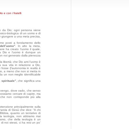
 con i fratelli
te da Dio; ogni persona viene
psico-biologica di un uomo e di
er giungere a una meta precisa,
iamo posti a fondamento dello
dell’uomo”
. In alto la meta,
more ha creato l’uomo il quale,
 tra Dio e l’uomo è dunque un
un noi generato dalla pienezza
a libertà; che Dio ami l’uomo è
a sua vita in relazione a Dio,
fosse (l’autonomia in realtà è
Dio, a meno che non si metta in
da un non meglio identificabile
a spirituale”
, che significa una
e vengo, dove vado, che senso
possiamo cercare di capire, ma
 che non corrisponde più alla
ttenzione principalmente sulla
arola di Gesù che dice: “A chi
ibbia, quanto un tentativo di
alla teologia, non abbiamo mai
ismo, che della teologia è un
i noi stessi, ci ha resi un po’