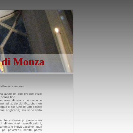
o di Monza
dell’essere umano.
ha avuto un suo preciso inizio
 senza fine.
percorso di vita così come è
one latina: ciò significa che non
rientale o alle Chiese Ortodosse;
nione anglicana), ma sono certo
fica che a essere proposte sono
diramazioni, specificazioni,
amenta e individuassimo i muri
oi pavimenti, soffitti, pareti