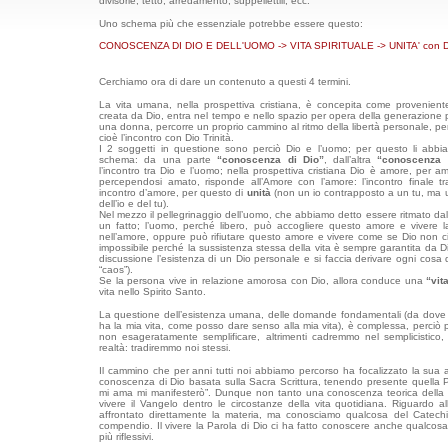
divisorie, tetto, arredamento, suppellettili, ecc.
Uno schema più che essenziale potrebbe essere questo:
CONOSCENZA DI DIO E DELL'UOMO -> VITA SPIRITUALE -> UNITA' con Dio e
Cerchiamo ora di dare un contenuto a questi 4 termini.
La vita umana, nella prospettiva cristiana, è concepita come provenien
creata da Dio, entra nel tempo e nello spazio per opera della generazione 
una donna, percorre un proprio cammino al ritmo della libertà personale, p
cioè l’incontro con Dio Trinità.
I 2 soggetti in questione sono perciò Dio e l’uomo; per questo li abb
schema: da una parte
“conoscenza di Dio”
, dall’altra
“conoscenza 
l’incontro tra Dio e l’uomo; nella prospettiva cristiana Dio è amore, per a
percependosi amato, risponde all’Amore con l’amore: l’incontro finale
incontro d’amore, per questo di
unità
(non un io contrapposto a un tu, ma 
dell’io e del tu).
Nel mezzo il pellegrinaggio dell’uomo, che abbiamo detto essere ritmato dall
un fatto; l’uomo, perché libero, può accogliere questo amore e vivere l
nell’amore, oppure può rifiutare questo amore e vivere come se Dio non ci 
impossibile perché la sussistenza stessa della vita è sempre garantita da 
discussione l’esistenza di un Dio personale e si faccia derivare ogni cosa 
“caos”).
Se la persona vive in relazione amorosa con Dio, allora conduce una
“vit
vita nello Spirito Santo.
La questione dell’esistenza umana, delle domande fondamentali (da dov
ha la mia vita, come posso dare senso alla mia vita), è complessa, perciò 
non esageratamente semplificare, altrimenti cadremmo nel semplicistico,
realtà: tradiremmo noi stessi.
Il cammino che per anni tutti noi abbiamo percorso ha focalizzato la sua a
conoscenza di Dio basata sulla Sacra Scrittura, tenendo presente quella P
mi ama mi manifesterò”. Dunque non tanto una conoscenza teorica della B
vivere il Vangelo dentro le circostanze della vita quotidiana. Riguardo 
affrontato direttamente la materia, ma conosciamo qualcosa del Catech
compendio. Il vivere la Parola di Dio ci ha fatto conoscere anche qualcosa d
più riflessivi.