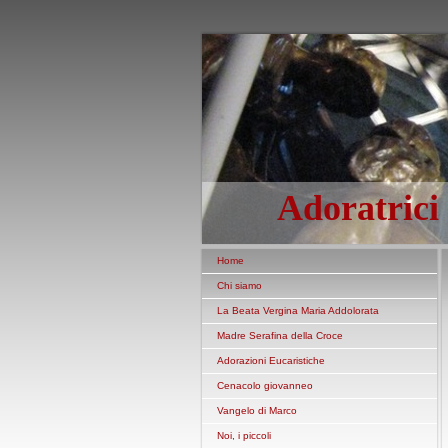
Adoratrici
Home
Chi siamo
La Beata Vergina Maria Addolorata
Madre Serafina della Croce
Adorazioni Eucaristiche
Cenacolo giovanneo
Vangelo di Marco
Noi, i piccoli