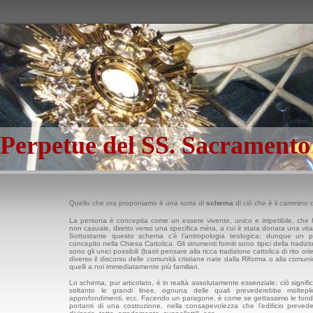
 Perpetue del SS. Sacrament
Quello che ora proponiamo è una sorta di
schema
di ciò che è il cammino 
La persona è concepita come un essere vivente, unico e irripetibile, che 
non casuale, diretto verso una specifica mèta, a cui è stata donata una vita
Sottostante questo schema c’è l’antropologia teologica; dunque un 
concepito nella Chiesa Cattolica. Gli strumenti forniti sono tipici della tradizi
sono gli unici possibili (basti pensare alla ricca tradizione cattolica di rito o
diverso il discorso delle comunità cristiane nate dalla Riforma o alla comu
quelli a noi immediatamente più familiari
.
Lo schema, pur articolato, è in realtà assolutamente essenziale; ciò signi
soltanto le grandi linee, ognuna delle quali prevederebbe molteplici 
approfondimenti, ecc. Facendo un paragone, è come se gettassimo le fond
portanti di una costruzione, nella consapevolezza che l’edificio prevede p