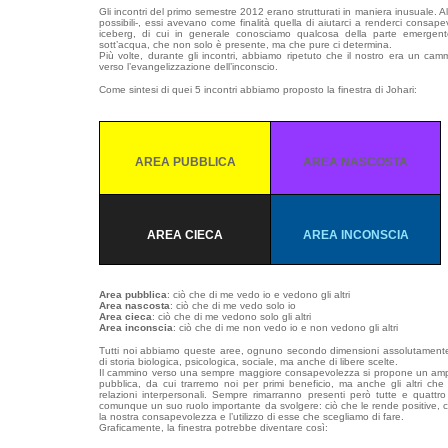
Gli incontri del primo semestre 2012 erano strutturati in maniera inusuale. Al
possibili-, essi avevano come finalità quella di aiutarci a renderci consape
iceberg, di cui in generale conosciamo qualcosa della parte emergent
sott’acqua, che non solo è presente, ma che pure ci determina.
Più volte, durante gli incontri, abbiamo ripetuto che il nostro era un ca
verso l’evangelizzazione dell’inconscio.
Come sintesi di quei 5 incontri abbiamo proposto la finestra di Johari:
AREA PUBBLICA
AREA NASCOSTA
AREA CIECA
AREA INCONSCIA
Area pubblica
: ciò che di me vedo io e vedono gli altri
Area nascosta
: ciò che di me vedo solo io
Area cieca
: ciò che di me vedono solo gli altri
Area inconscia
: ciò che di me non vedo io e non vedono gli altri
Tutti noi abbiamo queste aree, ognuno secondo dimensioni assolutamente p
di storia biologica, psicologica, sociale, ma anche di libere scelte.
Il cammino verso una sempre maggiore consapevolezza si propone un ampl
pubblica, da cui trarremo noi per primi beneficio, ma anche gli altri ch
relazioni interpersonali. Sempre rimarranno presenti però tutte e quatt
comunque un suo ruolo importante da svolgere: ciò che le rende positive, ci
la nostra consapevolezza e l’utilizzo di esse che scegliamo di fare.
Graficamente, la finestra potrebbe diventare così: