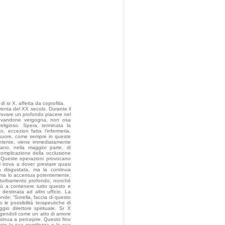
 sr X, affetta da coprofilia.
renta del XX secolo. Durante il
 provare un profondo piacere nel
provandone vergogna, non osa
eligioso. Spera, terminata la
 eccezion fatta l’infermeria.
e suore, come sempre in queste
mpetente, viene immediatamente
itano, nella maggior parte, di
 complicazione della occlusione
o. Queste operazioni provocano
i trova a dover prestare quasi
a disgustata, ma la continua
, ma lo accentua potentemente,
ra turbamento profondo, nonché
più a contenere tutto questo e
destinata ad altro ufficio. La
nde: “Sorella, faccia di questo
 le possibilità terapeutiche di
gio direttore spirituale. Sr X
volgendoli come un atto di amore
tinua a percepire. Questo fino
iato la sua gentilezza e la sua