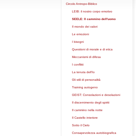
Circolo Antropo-Biblico
LEIB: il nostro corpo emotivo
SEELE: Il cammino dell'uomo
Il mondo dei valori
Le emozioni
I bisogni
Questioni di morale e di etica
Meccanismi di difesa
I conflitti
La tenuta dell'Io
Gli stili di personalità
Training autogeno
GEIST: Consolazioni e desolazioni
Il discernimento degli spiriti
Il cammino nella notte
Il Castello interiore
Sotto il Cielo
Consapevolezza autobiografica