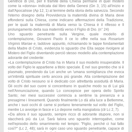
Genitrice di Dio, per Il tramite della Chiesa permane in quel mistero
come la «donna» indicata dal libro della Genesi (Gn 3, 15) all'inizio e
dall'Apocalisse (Ap 12, 1) al termine della storia della salvezza. Secondo
l'eterno disegno della Provvidenza la maternità divina di Maria deve
effondersi sulla Chiesa, come indicano affermazioni della Tradizione,
per le quali la maternità di Maria verso la Chiesa è il riflesso e Il
prolungamento della sua maternità verso il Figlio di Dio. (n° 24)
Uno sguardo penetrante sulla Vergine, quale modello di
contemplazione, Giovanni Paolo Il ce lo offre nella sua
Rosarium
Virginis Mariae e,
laddove appunto, richiamando le tappe fondamentali
della Madre di Cristo, evidenzia lo sguardo che Ella seppe rivolgere al
Mistero del Figlio diventando perciò stesso modello alla contemplazione
adorante del credente:
«La contemplazione di Cristo ha in Maria il suo modello insuperabile. Il
volto del Figlio le appartiene a titolo speciale. È nel suo grembo che si è
plasmato, prendendo da Lei anche un 'umana somiglianza che evoca
un'intimità spirituale certo ancora più grande. Alla contemplazione del
volto di Cristo nessuno si è dedicato con altrettanta assiduità di Maria.
Gli occhi del suo cuore si concentrano in qualche modo su di Lui già
nell'Annunciazione, quando Lo concepisce per opera dello Spirito
Santo; nei mesi successivi comincia a sentirne la presenza e a
presagirne i lineamenti. Quando finalmente Lo dà alla luce a Betlemme,
anche i suoi occhi di carne si portano teneramente sul volto del Figlio,
mentre Lo avvolge in fasce e Lo depone nella mangiatoia (ctr Lc 2, 7).
«Da allora il suo sguardo, sempre ricco di adorante stupore, non si
staccherà più da Lui. Sarà talora uno sguardo interrogativo, come
nell'episodio dello smarrimento nel tempio: "Figlio, perché ci hai fatto
così?" (Lc 2, 48); sarà in ogni caso uno sguardo penetrante, capace di