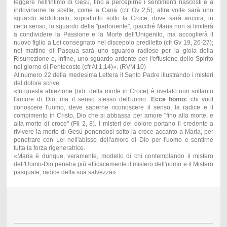
leggere nell'intimo di Gesù, fino a percepirne i sentimenti nascosti e a
indovinarne le scelte, come a Cana (ctr Gv 2,5); altre volte sarà uno
sguardo addolorato, soprattutto sotto la Croce, dove sarà ancora, in
certo senso, lo sguardo della "partoriente", giacché Maria non si limiterà
a condividere la Passione e la Morte dell'Unigenito, ma accoglierà il
nuovo figlio a Lei consegnato nel discepolo prediletto (cfr Gv 19, 26-27);
nel mattino di Pasqua sarà uno sguardo radioso per la gioia della
Risurrezione e, infine, uno sguardo ardente per l'effusione dello Spirito
nel giorno di Pentecoste (cfr At 1,14)». (RVM 10)
Al numero 22 della medesima Lettera il Santo Padre illustrando i misteri
del dolore scrive:
«In questa abiezione (ndr. della morte in Croce) è rivelato non soltanto
l'amore di Dio, ma il senso stesso dell'uomo.
Ecce homo:
chi vuol
conoscere l'uomo, deve saperne riconoscere il senso, la radice e il
compimento in Cristo, Dio che si abbassa per amore "fino alla morte, e
alla morte di croce" (Fil 2, 8). I misteri del dolore portano il credente a
rivivere la morte di Gesù ponendosi sotto la croce accanto a Maria, per
penetrare con Lei nell'abisso dell'amore di Dio per l'uomo e sentirne
tutta la forza rigeneratrice.
«Maria è dunque, veramente, modello di chi contemplando il mistero
dell'Uomo-Dio penetra più efficacemente il mistero dell'uomo e il Mistero
pasquale, radice della sua salvezza».