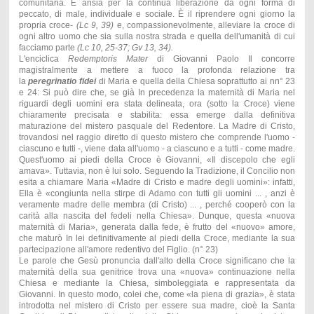
comunitaria. È ansia per la continua liberazione da ogni forma di
peccato, di male, individuale e sociale. È il riprendere ogni giorno la
propria croce-
(Lc 9, 39)
e, compassionevolmente, alleviare la croce di
ogni altro uomo che sia sulla nostra strada e quella dell'umanità di cui
facciamo parte
(Lc 10, 25-37; Gv 13, 34).
L'enciclica
Redemptoris Mater
di Giovanni Paolo Il concorre
magistralmente a mettere a fuoco la profonda relazione tra
la
peregrinatio fidei
di Maria e quella della Chiesa soprattutto ai nn° 23
e 24: Si può dire che, se già In precedenza la maternità di Maria nel
riguardi degli uomini era stata delineata, ora (sotto la Croce) viene
chiaramente precisata e stabilita: essa emerge dalla definitiva
maturazione del mistero pasquale del Redentore. La Madre di Cristo,
trovandosi nel raggio diretto di questo mistero che comprende l'uomo -
ciascuno e tutti -, viene data all'uomo - a ciascuno e a tutti - come madre.
Quest'uomo ai piedi della Croce è Giovanni, «Il discepolo che egli
amava». Tuttavia, non è lui solo. Seguendo la Tradizione, il Concilio non
esita a chiamare Maria «Madre di Cristo e madre degli uomini»: infatti,
Ella è «congiunta nella stirpe di Adamo con tutti gli uomini ... , anzi è
veramente madre delle membra (di Cristo) ... , perché cooperò con la
carità alla nascita del fedeli nella Chiesa». Dunque, questa «nuova
maternità di Maria», generata dalla fede, è frutto del «nuovo» amore,
che maturò In lei definitivamente al piedi della Croce, mediante la sua
partecipazione all'amore redentivo del Figlio. (n° 23)
Le parole che Gesù pronuncia dall'alto della Croce significano che la
maternità della sua genitrice trova una «nuova» continuazione nella
Chiesa e mediante la Chiesa, simboleggiata e rappresentata da
Giovanni. In questo modo, colei che, come «la piena di grazia», è stata
introdotta nel mistero di Cristo per essere sua madre, cioè la Santa