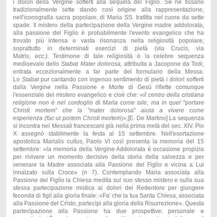
i dolori della Vergine sofferti alla sequela del Figlio. Se ne fissano
tradizionalmente sette dando così origine alla rappresentazione,
nell'iconografia sacra popolare, di Maria SS. trafitta nel cuore da sette
spade. Il mistero della partecipazione della Vergine madre addolorata,
alla passione del Figlio è probabilmente l'evento evangelico che ha
trovato più intensa e vasta risonanza nella religiosità popolare,
soprattutto in determinati esercizi di pietà (via Crucis, via
Matris,
ecc:).
Testimone di tale religiosità è la celebre sequenza
medioevale dello
Stabat Mater dolorosa,
attribuita a Jacopone da Todi,
entrata eccezionalmente a far parte del formulario della Messa.
Lo
Stabat
pur cantando con ingenuo sentimento di pietà i dolori sofferti
dalla Vergine nella Passione e Morte di Gesù riflette comunque
l'essenziale del mistero evangelico e cioè che:
«il centro
de
lla cristiana
religione non è nel cor
do
glio di Maria come tale, ma in quel
"portare
Christi mortem"
che la
''mater dolorosa"
aiuta a vivere come
esperien
za
(fac ut portem Christi
mortem)»,[E. De Martino] La sequenza
si incontra nei Messali francescani già nella prima metà del sec. XIV. Pio
X assegnò stabilmente la festa al 15 settembre. Nell'esortazione
apostolica Marialis cultus, Paolo VI così presenta la memoria del 15
settembre: «la memoria della Vergine Addolorata è occasione propizia
per rivivere un momento decisivo della storia della salvezza e per
venerare la Madre associata alla Passione del Figlio e vicina a Lui
innalzato sulla Croce» (n 7). Contemplando Maria associata alla
Passione del Figlio la Chiesa medita sul suo stesso mistero e sulla sua
stessa partecipazione mistica ai dolori del Redentore per giungere
feconda di figli alla gloria finale: «Fa' che la tua Santa Chiesa, associata
alla Passione del Cristo, partecipi alla gloria della Risurrezione». Questa
partecipazione alla Passione ha due prospettive: personale e