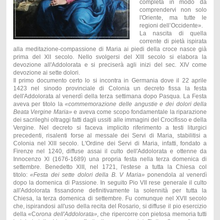
completa in modo da
comprendervi non solo
l'Oriente, ma tutte le
regioni dell’Occidente».
La nascita di quella
corrente di pietà ispirata
alla meditazione-compassione di Maria ai piedi della croce nasce già
prima del XlI secolo. Nello svolgersi del XlII secolo si elabora la
devozione all'Addolorata e si preciserà agli inizi del sec. XIV come
devozione ai sette dolori.
Il primo documento certo lo si incontra in Germania dove il 22 aprile
1423 nel sinodo provinciale di Colonia un decreto fissa la festa
dell'Addolorata al venerdì della terza settimana dopo Pasqua. La Festa
aveva per titolo la
«commemorazione delle angustie e dei dolori della
Beata Vergine Maria»
e aveva come scopo fondamentale la riparazione
dei sacrileghi oltraggi fatti dagli ussiti alle immagini del Crocifisso e della
Vergine. Nel decreto si faceva implicito riferimento a testi liturgici
precedenti, risalenti forse al messale dei Servi di Maria, stabilitisi a
Colonia nel XlII secolo. L'Ordine dei Servi di Maria, infatti, fondato a
Firenze nel 1240, diffuse assai il culto dell'Addolorata e ottenne da
Innocenzo Xl (1676-1689) una propria festa nella terza domenica di
settembre. Benedetto XlII, nel 1721, l'estese a tutta la Chiesa col
titolo:
«Festa dei sette dolori dell
a
B. V Maria»
ponendola al venerdì
dopo la domenica di Passione. In seguito Pio VII rese generale il culto
all'Addolorata fissandone definitivamente la solennità per tutta la
Chiesa, la terza domenica di settembre. Fu comunque nel XVII secolo
che, ispirandosi all'uso della recita del Rosario, si diffuse il pio esercizio
della «Co
rona dell'Addolorata»
,
che ripercorre con pietosa memoria tutti